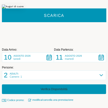
SCARICA
Data Arrivo:
Data Partenza:
10
11
AGOSTO 2026
AGOSTO 2026
lunedì
martedì
Persone:
2
ADULTI:
Camere: 1
modifica/cancella una prenotazione
Codice promo: